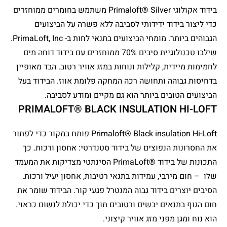
בידוד אקולוגי Primaloft® Silver משתמש בחומרים ממוחזרים
כדי ליצור בידוד ידידותי לסביבה ללא פשרה על הביצועים
הגבוהים ביותר. מומחי הביצועים בתנאי לחות ב- PrimaLoft, Inc.
שילבו טכנולוגיית סיבים 70% ממוחזרים עם בידוד דוחה מים
לחמימות מיידית, קלילות ונוחות במזג אוויר רטוב. הבד מאופיין
בדחיסות גבוהה ותחושה רכה המחקה פלומת אווז. הבידוד בעל
הביצועים הטובים ביותר הוא גם מקיים ומודע לסביבה.
PRIMALOFT® BLACK INSULATION HI-LOFT
Primaloft® Black insulation Hi-Loft פותח במקור כדי לפתור
את החסרונות הנפוצים של בידוד סטנדרטי: אחסון ורכות. כך
התכונות של בידוד ®PrimaLoft הסינתטי מצדיקות את המעמד
שלו – חום מירבי, עמידות בתנאי רטיבות, אחסון יעיל ורכות.
הסיבים יוצרים בידוד גבוה המנטרל פגעי קור. הבידוד שומר את
חום הגוף בתנאים יבשים ורטובים תוך כדי יכולת לנשום כראוי.
הוא נוח ומגן מפני מזג אוויר קיצוני.