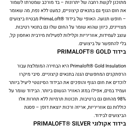
מתוכנן לקשת רחבה של יתרונות – בד מורכב שמטרתו לשמור
את חום הגוף גם בתנאים קיצוניים, כמעט ללא נפח, מה שאומר
– חופש תנועה. האופי של בידוד ®PrimaLoft מבטיח ביצועים
מצויינים, כיוון שהוא שומר על החום שלו גם בתנאי רטיבות.
עוצב לעמידות, אווריריות וקלילות לפעילות מירבית ואחסון קל,
בלי להתפשר על ביצועים.
בידוד PRIMALOFT® GOLD
Primaloft® Gold Insulation היא הבחירה המומלצת עבור
הרפתקנים המחפשים הגנה בתנאים קיצוניים. סיבי מיקרו
לוכדים את חום הגוף והופכים את הבידוד הסינטטי ליעיל ביותר
ועמיד במים, אפילו במזג האוויר הגשום ביותר. הבידוד שומר על
98% מהחום גם ברטיבות. תכונות תרמיות ללא תחרות אלו
כוללות גם אווריריות, אריזה ורכות יוצאת דופן – פסגת
הביצועים לבידוד.
בידוד אקולוגי PRIMALOFT® SILVER