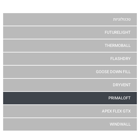
טכנולוגיות
FUTURELIGHT
THERMOBALL
FLASHDRY
GOOSE DOWN FILL
DRYVENT
PRIMALOFT
APEX FLEX GTX
WINDWALL