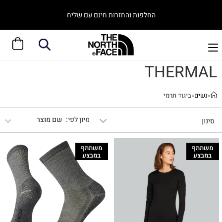
החלפות והחזרות חינם עם שליח
THERMAL
»
נשים
»
ביגוד תרמי
שם מוצר
סינון
משתתף
משתתף
במבצע
במבצע