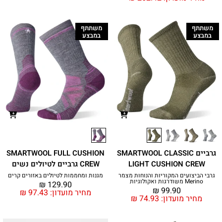
משתתף
משתתף
במבצע
במבצע
גרביים SMARTWOOL CLASSIC
SMARTWOOL FULL CUSHION
LIGHT CUSHION CREW
CREW גרביים לטיולים נשים
גרבי הביצועים המקוריות והנוחות מצמר
מגנות ומחממות לטיולים באזורים קרים
Merino משודרגות ואקולוגיות
₪
129.90
₪
99.90
מחיר מועדון:
97.43
₪
מחיר מועדון:
74.93
₪