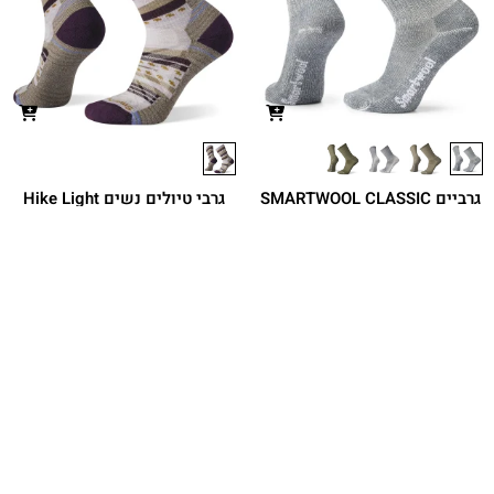
גרביים SMARTWOOL CLASSIC
גרבי טיולים נשים Hike Light
Cushion Margarita Crew
LIGHT CUSHION CREW
גרבי הביצועים המקוריות והנוחות מצמר
מגנות ומחממות לטיולים באזורים קרים
Merino משודרגות ואקולוגיות
₪
119.90
₪
99.90
מחיר מועדון:
89.93
₪
מחיר מועדון:
74.93
₪
משתתף
משתתף
במבצע
במבצע