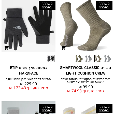
משתתף
משתתף
במבצע
במבצע
גרביים SMARTWOOL CLASSIC
כפפות טאץ נשים ETIP
HARDFACE
LIGHT CUSHION CREW
גרבי הביצועים המקוריות והנוחות מצמר
מתאים למסך טאצ' בזמן המסע שלך
Merino משודרגות ואקולוגיות
₪
229.90
₪
99.90
מחיר מועדון:
172.43
₪
מחיר מועדון:
74.93
₪
משתתף
משתתף
במבצע
במבצע