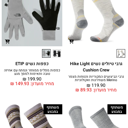
גרבי טיולים נשים Hike Light
כפפות נשים ETIP
Cushion Crew
כפפות מפליס ממוחזר ונמתח עם אחיזה
טובה ותאימות למסך מגע
גרבי הביצועים המקוריות והנוחות מצמר
₪
199.90
Merino משודרגות ואקולוגיות
מחיר מועדון:
149.93
₪
₪
119.90
מחיר מועדון:
89.93
₪
משתתף
משתתף
במבצע
במבצע