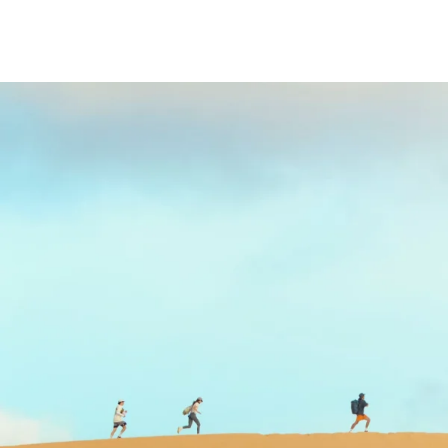
*בלעדי לחברי מועדון ומצטרפים חדשים *בתוקף עד ה- 18.9.26 או עד גמר המלאי
*על פריטים המשתתפים במבצע *ללא כפל מבצעים *מינ' 1500 פריטים במלאי
*לא ניתן לשלם באמצעות שוברים, למעט BUYME ותו הזהב *תקף באתר ובחנויות
(למעט חנויות/מוצרי עודפים) *
בכפוף לתקנון