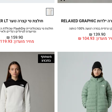
RELAXED GRAPHI
חולצת טי קצרה נוער SUMMER LT
פית בגזרה רגועה 100% כותנה
ומיועדת לטיולים רגליים ולאימ
₪
139.90
₪
159.90
ר מועדון:
104.93
₪
מחיר מועדון:
119.93
משתתף
במבצע