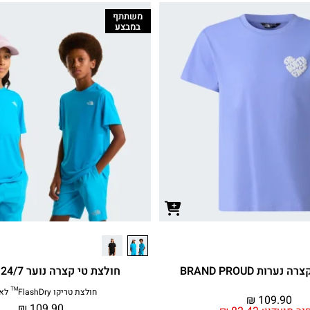
משתתף
במבצע
ערות BRAND PROUD
חולצת טי קצרה נוער TEENS' 24/7
חולצת טריקו FlashDry™ לאימון
₪
109.90
₪
109.90