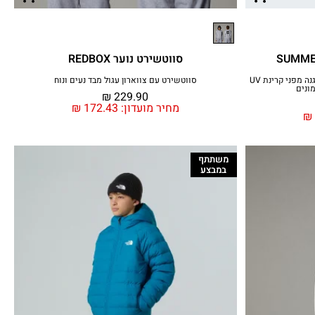
סווטשירט נוער REDBOX
חולצת טי בטכנולוגיית FlashDry שכוללת הגנה מפני קרינת UV
סווטשירט עם צווארון עגול מבד נעים ונוח
ונים
₪
229.90
מחיר מועדון:
172.43
₪
₪
משתתף
במבצע