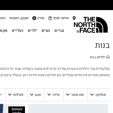
איתור סניף
עזרה
מעקב הזמנות
התח
גברים
נשים
ילדים
נעליים
אקסס
בנות
»
ילדים
»
בנות
קולקציית בגדי הילדות והנערות של דה נורת' פיס עוצבה בקפידה עבור כל הרפתקנ
מאותם חומרים איכותיים ועמידים, הם זמינים בטווח מידות רחב ובשלל עיצובים
מחלקה
סוג מוצר
מידה
צבע
פעילות
י
משתתף
במבצע