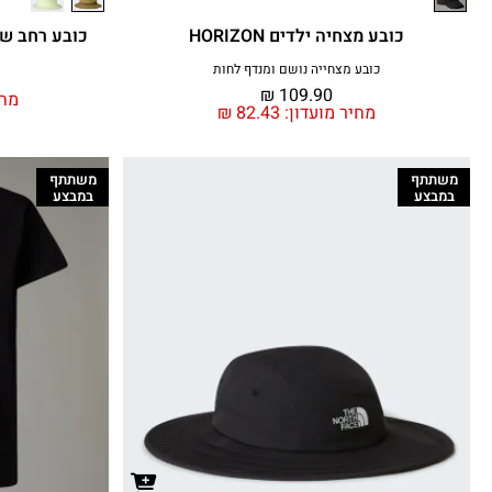
כובע מצחיה ילדים HORIZON
כובע רחב שוליי
כובע מצחייה נושם ומנדף לחות
₪
109.90
מחי
מחיר מועדון:
82.43
₪
משתתף
משתתף
במבצע
במבצע