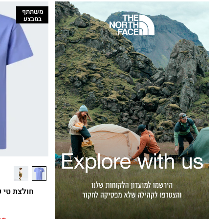
משתתף
במבצע
חולצת טי קצרה נ