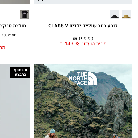
כובע רחב שוליים ילדים CLASS V
חולצת טי קצרה ילדות C
חולצת טריקו גר
₪
199.90
מחיר מועדון:
149.93
₪
מחי
משתתף
במבצע