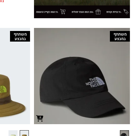
מח
משתתף
משתתף
במבצע
במבצע