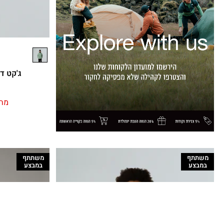
ג'קט דו צ
מחי
משתתף
משתתף
במבצע
במבצע