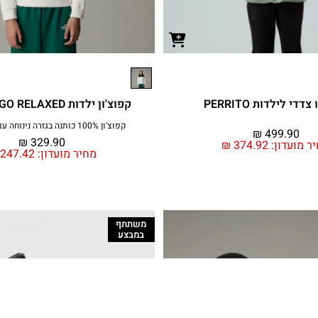
דדי לילדות PERRITO
קפוצ'ון ילדות BACK LOGO RELAXED
קפוצ'ון 100% כותנה בגזרה נינוחה עם כיס קנגורו
₪
499.90
₪
329.90
ר מועדון:
374.92
₪
מחיר מועדון:
247.42
משתתף
במבצע