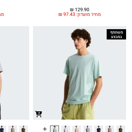
₪
129.90
מחיר מועדון:
97.43
₪
מח
משתתף
במבצע