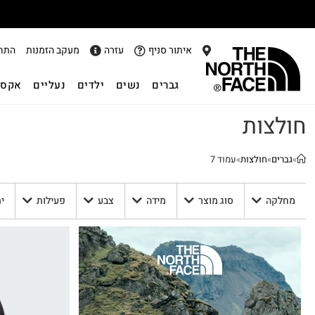
איתור סניף
עזרה
מעקב הזמנות
התח
גברים
נשים
ילדים
נעליים
אקסס
חולצות
»
גברים
»
חולצות
»
עמוד 7
מחלקה
סוג מוצר
מידה
צבע
פעילות
י