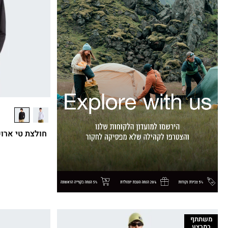
משתתף
במבצע