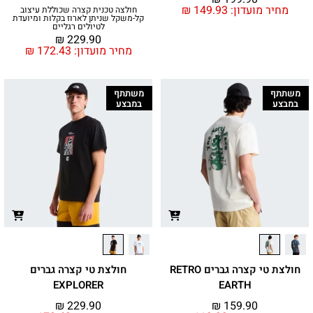
מחיר מועדון:
149.93
₪
חולצה טכנית קצרה שכוללת עיצוב
קל-משקל שניתן לארוז בקלות ומיועדת
לטיולים רגליים
₪
229.90
מחיר מועדון:
172.43
₪
משתתף
משתתף
במבצע
במבצע
חולצת טי קצרה גברים RETRO
חולצת טי קצרה גברים
EXPLORER
EARTH
₪
229.90
₪
159.90