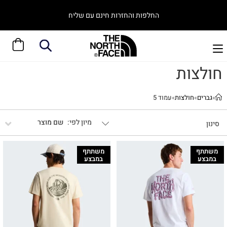
החלפות והחזרות חינם עם שליח
חולצות
»
גברים
»
חולצות
»
עמוד 5
שם מוצר
סינון
משתתף
משתתף
במבצע
במבצע