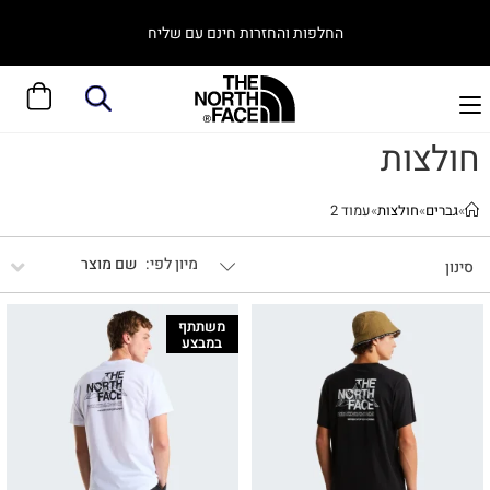
אפשר לצבור ולממש נקודות גם באתר
חולצות
»
גברים
»
חולצות
»
עמוד 2
שם מוצר
סינון
משתתף
במבצע