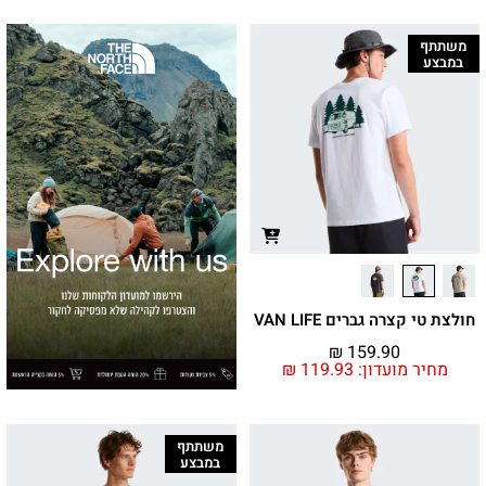
משתתף
במבצע
חולצת טי קצרה גברים VAN LIFE
₪
159.90
מחיר מועדון:
119.93
₪
משתתף
במבצע