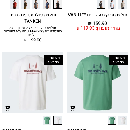
חולצת טי קצרה גברים VAN LIFE
חולצת פולו מנדפת גברים
TANKEN
₪
159.90
מחיר מועדון:
119.93
₪
חולצת פולו מבד יעיל ומנדף זיעה
בטכנולוגיית FlashDry שמיועדת לטיולים
רגליים
₪
199.90
משתתף
משתתף
במבצע
במבצע