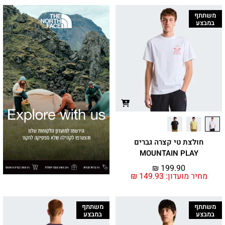
משתתף
במבצע
חולצת טי קצרה גברים
MOUNTAIN PLAY
₪
199.90
מחיר מועדון:
149.93
₪
משתתף
משתתף
במבצע
במבצע