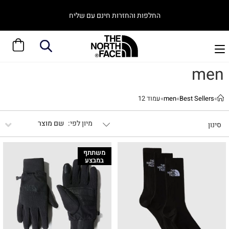
החלפות והחזרות חינם עם שליח
men
»
Best Sellers
»
men
»
עמוד 12
שם מוצר
סינון
משתתף
במבצע