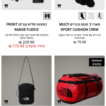
מארז 3 זוגות גרביים MULTI
כפפות פליס גברים FRONT
RANGE FLEECE
SPORT CUSHION CREW
גרביים עם אזורי אוורור וריפוד בעקב
כפפות מנדפות זיעה עם יכולת לחיצה
ובבהונות
במסכי טאץ'
₪
229.90
₪
79.90
מחיר מועדון:
172.43
₪
משתתף
במבצע