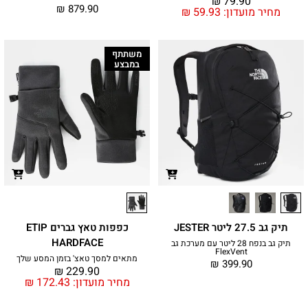
₪
79.90
₪
879.90
מחיר מועדון:
59.93
₪
משתתף
במבצע
תיק גב 27.5 ליטר JESTER
כפפות טאץ גברים ETIP
HARDFACE
תיק גב בנפח 28 ליטר עם מערכת גב
FlexVent
מתאים למסך טאצ' בזמן המסע שלך
₪
399.90
₪
229.90
מחיר מועדון:
172.43
₪