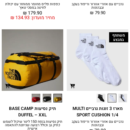
גרביים עם אזורי אוורור וריפוד בעקב
כפפות פליס מחומר ממוחזר עם יכולת
ובבהונות
לחיצה במסכי טאץ'
₪
179.90
₪
79.90
מחיר מועדון:
134.93
₪
משתתף
במבצע
מארז 3 זוגות גרביים MULTI
תיק נסיעות BASE CAMP
DUFFEL – XXL
SPORT CUSHION 1/4
גרביים עם אזורי אוורור וריפוד בעקב
תיק נסיעות בנפח 150 ליטר שיכול לשמש
ובבהונות
כתיק גב וכולל רצועה שניתנת להתאמה
אישית