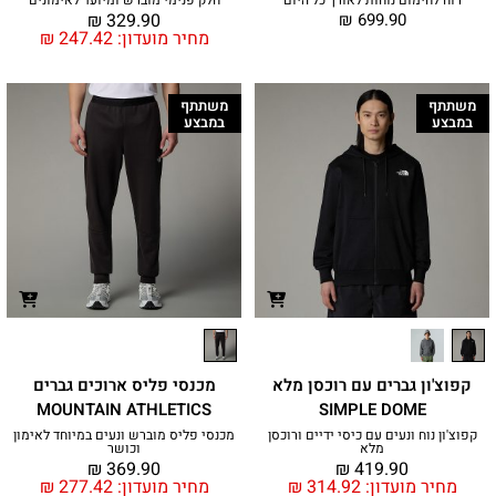
₪
329.90
₪
699.90
מחיר מועדון:
247.42
₪
משתתף
משתתף
במבצע
במבצע
קפוצ'ון גברים עם רוכסן מלא
מכנסי פליס ארוכים גברים
MOUNTAIN ATHLETICS
SIMPLE DOME
קפוצ'ון נוח ונעים עם כיסי ידיים ורוכסן
מכנסי פליס מוברש ונעים במיוחד לאימון
מלא
וכושר
₪
369.90
₪
419.90
מחיר מועדון:
314.92
₪
מחיר מועדון:
277.42
₪