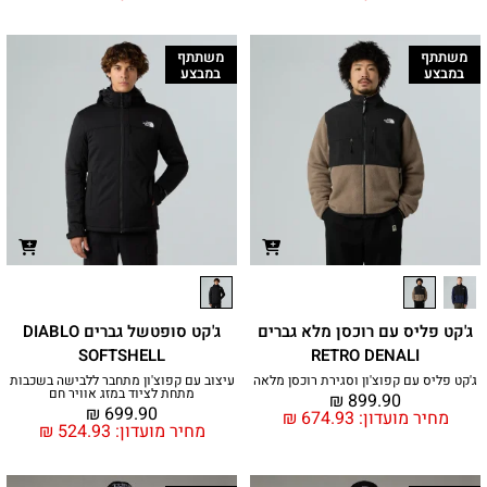
משתתף
משתתף
במבצע
במבצע
ג'קט פליס עם רוכסן מלא גברים
ג'קט סופטשל גברים DIABLO
SOFTSHELL
RETRO DENALI
ג'קט פליס עם קפוצ'ון וסגירת רוכסן מלאה
עיצוב עם קפוצ'ון מתחבר ללבישה בשכבות
מתחת לציוד במזג אוויר חם
₪
899.90
₪
699.90
מחיר מועדון:
674.93
₪
מחיר מועדון:
524.93
₪