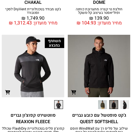
CHAKAL
DOME
חולצת טי קצרה מתערובת כותנה
ג'קט מבודד בטכנולוגיית DryVent לסקי
ופוליאסטר בעיצוב קל-משקל
וסנובורד
₪
1,749.90
₪
139.90
מחיר מועדון:
104.93
₪
מחיר מועדון:
1,312.43
₪
משתתף
במבצע
ג'קט סופטשל עם כובע גברים
סווטשירט קפוצ'ון גברים
REAXION FLEECE
QUEST SOFTSHELL
שילוב של פליס רך עם WindWall חוסם
קפוצ'ון פליס בטכנולוגיית FlashDry שכולל
רוח לחימום נוחות לאורך כל היום
חלק פנימי מוברש ומיועד לאימונים