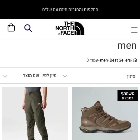
החלפות והחזרות חינם עם שליח
men
»
Best Sellers
»
men
»
עמוד 3
שם מוצר
סינון
משתתף
במבצע