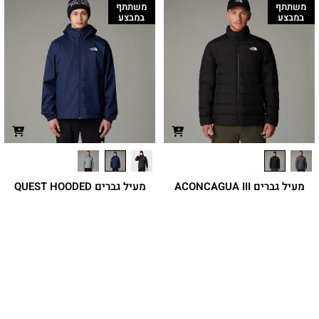
משתתף
משתתף
במבצע
במבצע
מעיל גברים ACONCAGUA III
מעיל גברים QUEST HOODED
עיצוב שמבוסס על שני סוגים של בידוד כדי
מעיל עם קפוצ'ון בטכנולוגיית DryVent
להעניק תחושת חום מפנקת בשבילי
שכולל עיצוב דו-שכבתי וקל-משקל ומיועד
הטיולים במזג אוויר קר במיוחד, בלי
לטיולים רגליים
להוסיף עוד
₪
599.90
₪
899.90
מחיר מועדון:
449.92
₪
מחיר מועדון:
674.93
₪
משתתף
משתתף
במבצע
במבצע