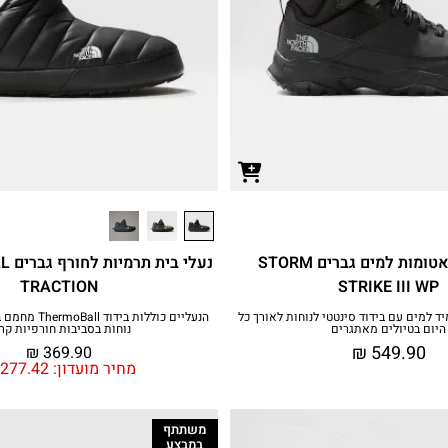
נעלי חורף אטומות למים גברים STORM
נעלי
TRACTION
STRIKE III WP
ד למים עם בידוד סינטטי לנוחות לאורך כל
הנעליים כוללות בי
היום בטיולים מאתגרים
נוחות בסביבות חורפיות קר
₪
549.90
₪
369.90
מחיר מועדון:
277.42
משתתף
במבצע