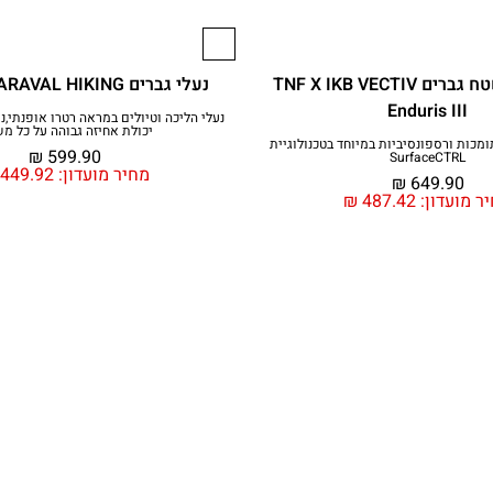
נעלי ריצת שטח גברים TNF X IKB VECTIV
נעלי גברים VECTIV TARAVAL HIKING
Enduris III
נעלי הליכה וטיולים במראה רטרו אופנתי,נ
יכולת אחיזה גבוהה על כל מ
מכות ורספונסיביות במיוחד בטכנולוגיית
₪
599.90
SurfaceCTRL
מחיר מועדון:
449.92
₪
649.90
ר מועדון:
487.42
₪