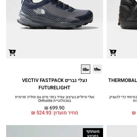
 בית תרמיות לחורף גברים THERMOBALL
נעלי גברים VECTIV FASTPACK
FUTURELIGHT
דוד ThermoBall‎ מחמם במיוחד כדי להעניק
נעלי טיולים בעיצוב עמיד בפני מים עם סוליה פנימית
ות
בטכנולוגיית Ortholite
₪
699.90
₪
מחיר מועדון:
524.93
₪
משתתף
במבצע