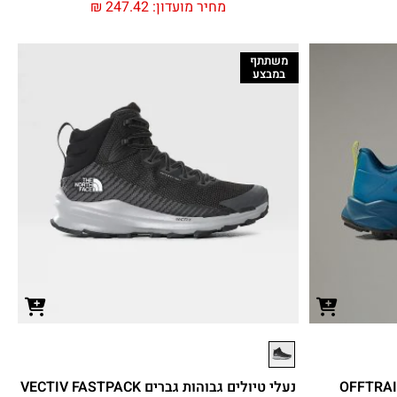
מחיר מועדון:
247.42
₪
משתתף
במבצע
נעלי טיולים גבוהות גברים VECTIV FASTPACK