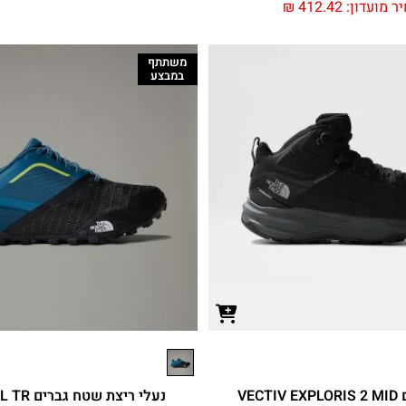
ר מועדון:
412.42
₪
משתתף
במבצע
נעלי גברים VECTIV EXPLORIS 2 MID
נעלי ריצת שטח גברים OFFTRAIL TR