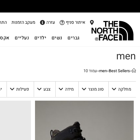
איתור סניף
עזרה
מעקב הזמנות
התח
גברים
נשים
ילדים
נעליים
אקסס
men
»
Best Sellers
»
men
»
עמוד 10
מחלקה
סוג מוצר
מידה
צבע
פעילות
י