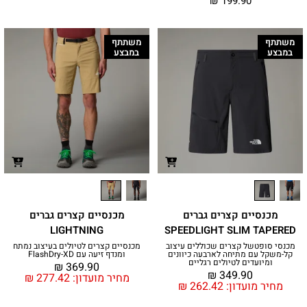
₪
199.90
משתתף
משתתף
במבצע
במבצע
מכנסיים קצרים גברים
מכנסיים קצרים גברים
LIGHTNING
SPEEDLIGHT SLIM TAPERED
מכנסי סופטשל קצרים שכוללים עיצוב
מכנסיים קצרים לטיולים בעיצוב נמתח
קל-משקל עם מתיחה לארבעה כיוונים
ומנדף זיעה עם FlashDry-XD
ומיועדים לטיולים רגליים
₪
369.90
₪
349.90
מחיר מועדון:
277.42
₪
מחיר מועדון:
262.42
₪