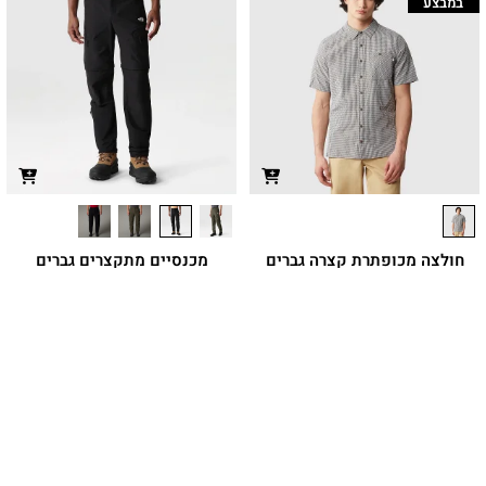
במבצע
חולצה מכופתרת קצרה גברים
מכנסיים מתקצרים גברים
EXPLORATION TAPERED
HYPRESS
חולצה טכנית קצרה שכוללת עיצוב
מכנסי טיולים מבד קל ונמתח שניתן להסיר
קל-משקל שניתן לארוז בקלות ומיועדת
בהם את החלק התחתון
לטיולים רגליים
₪
449.90
₪
229.90
מחיר מועדון:
172.43
₪
משתתף
במבצע