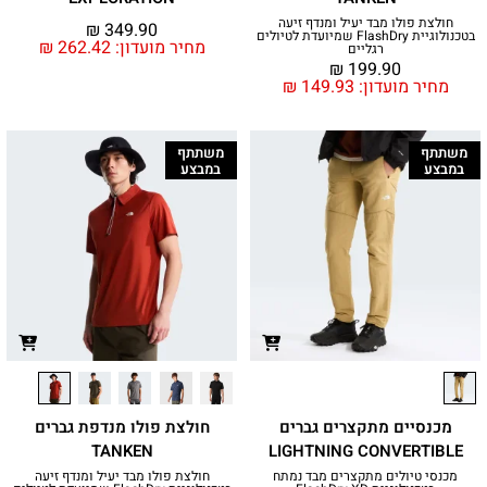
חולצת פולו מבד יעיל ומנדף זיעה
₪
349.90
בטכנולוגיית FlashDry שמיועדת לטיולים
מחיר מועדון:
262.42
₪
רגליים
₪
199.90
מחיר מועדון:
149.93
₪
משתתף
משתתף
במבצע
במבצע
מכנסיים מתקצרים גברים
חולצת פולו מנדפת גברים
TANKEN
LIGHTNING CONVERTIBLE
מכנסי טיולים מתקצרים מבד נמתח
חולצת פולו מבד יעיל ומנדף זיעה