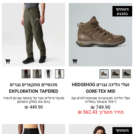
משתתף
במבצע
נעלי הליכה גברים HEDGEHOG
מכנסיים מתקצרים גברים
EXPLORATION TAPERED
GORE-TEX MID
נעלי הליכה מקצועיות אטומות למים עם
מכנסי טיולים מבד קל ונמתח שניתן להסיר
ריפוד משופר בסוליה
בהם את החלק התחתון
₪
449.90
₪
749.90
מחיר מועדון:
562.43
₪
משתתף