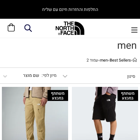
החלפות והחזרות חינם עם שליח
men
»
Best Sellers
»
men
»
עמוד 2
שם מוצר
סינון
משתתף
משתתף
במבצע
במבצע