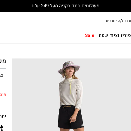
משלוחים חינם בקניה מעל 249 ש"ח
ברות/הצטרפות
וריז וציוד שטח
Sale
מכנסיי
צב
מוצר
יתרו