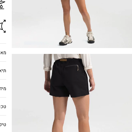
מאפ
תיא
מיד
טכנו
טיפ