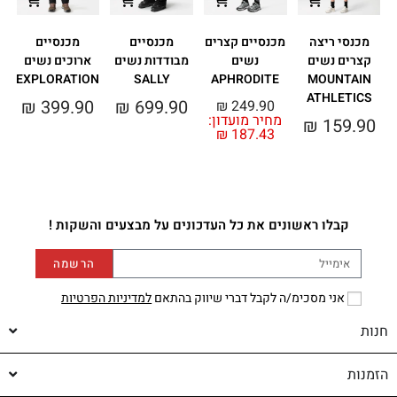
מכנסי ריצה
מכנסיים קצרים
מכנסיים
מכנסיים
קצרים נשים
נשים
מבודדות נשים
ארוכים נשים
מ
N
EXPLORATION
SALLY
APHRODITE
MOUNTAIN
ATHLETICS
₪
399.90
₪
699.90
₪
249.90
מחיר מועדון:
₪
159.90
₪
187.43
0
קבלו ראשונים את כל העדכונים על מבצעים והשקות !
הרשמה
אני מסכימ/ה לקבל דברי שיווק בהתאם
למדיניות הפרטיות
חנות
הזמנות