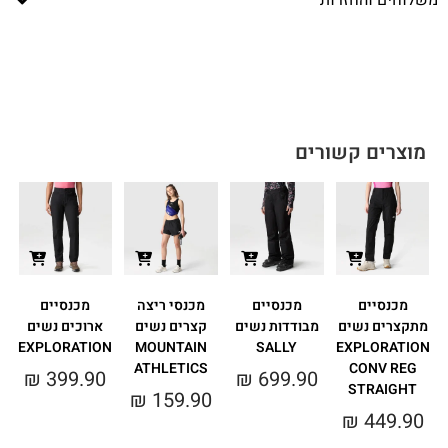
משלוחים והחזרות
מוצרים קשורים
מכנסיים
מכנסיים
מכנסי ריצה
מכנסיים
מ
מתקצרים נשים
מבודדות נשים
קצרים נשים
ארוכים נשים
EXPLORATION
MOUNTAIN
SALLY
EXPLORATION
ATHLETICS
CONV REG
₪
399.90
₪
699.90
STRAIGHT
מ
₪
159.90
₪
449.90