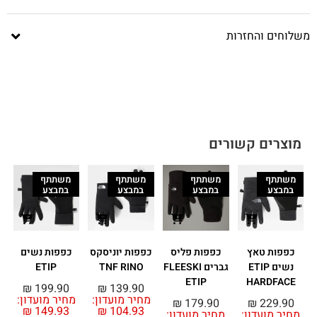
משלוחים והחזרות
מוצרים קשורים
משתתף
משתתף
משתתף
משתתף
במבצע
במבצע
במבצע
במבצע
כפפות טאץ
כפפות פליס
כפפות יוניסקס
כפפות נשים
נשים ETIP
גברים FLEESKI
TNF RINO
ETIP
ETIP
HARDFACE
0
₪
199.90
₪
139.90
מחיר מועדון:
מחיר מועדון:
₪
179.90
₪
229.90
₪
149.93
₪
104.93
מחיר מועדון:
מחיר מועדון: