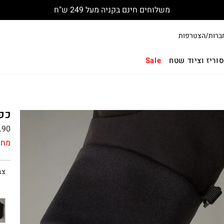
משלוחים חינם בקניה מעל 249 ש"ח
ברות/הצטרפות
וריז וציוד שטח
Sale
כפפות
.90
מחי
צב