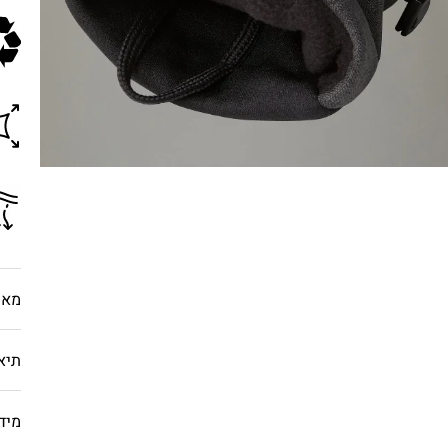
מאפ
תיא
מיד