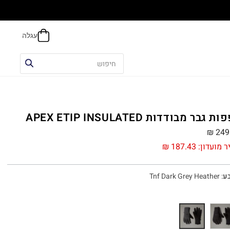
הח
 גבר מבודדות APEX ETIP INSULATED
₪
249
ר מועדון:
187.43
₪
ע
:
Tnf Dark Grey Heather