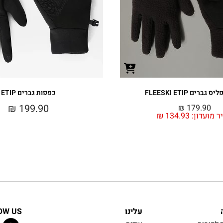
ברים FLEESKI ETIP
כפפות גברים ETIP
₪
199.90
₪
179.90
ר מועדון:
134.93
₪
עלינו
OW US