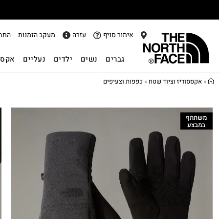
איתור סניף
עזרה
מעקב הזמנות
התח
גברים
נשים
ילדים
נעליים
אקסס
»
אקססוריז וציוד שטח
»
כפפות וצעיפים
משתתף
במבצע