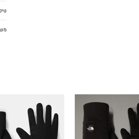
טיפ
משל