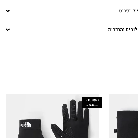
ול בפריט
וחים והחזרות
משתתף
במבצע