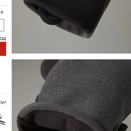
מי
טבלת
יתרו