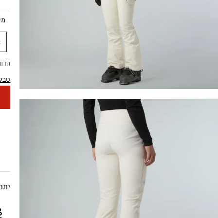
מי
S
הדוגמנית 
טבלת
יתרו