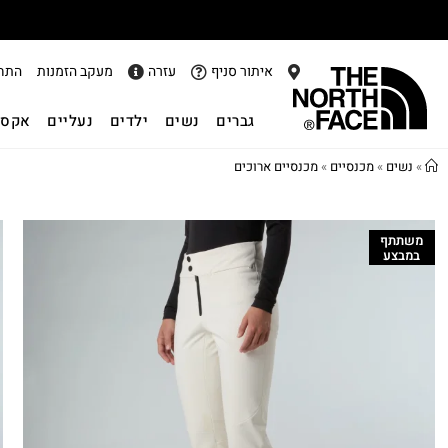
איתור סניף
עזרה
מעקב הזמנות
התח
גברים
נשים
ילדים
נעליים
אקסס
»
נשים
»
מכנסיים
»
מכנסיים ארוכים
משתתף
במבצע