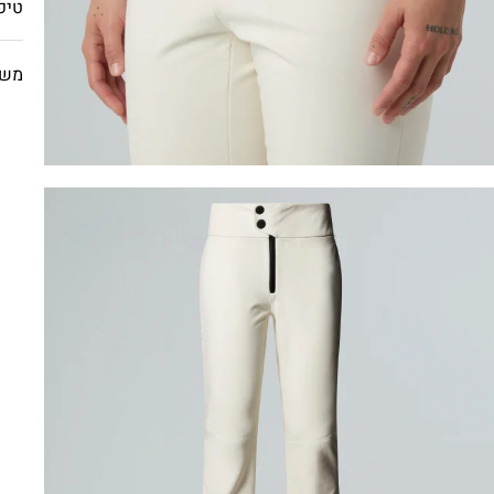
טיפ
משל