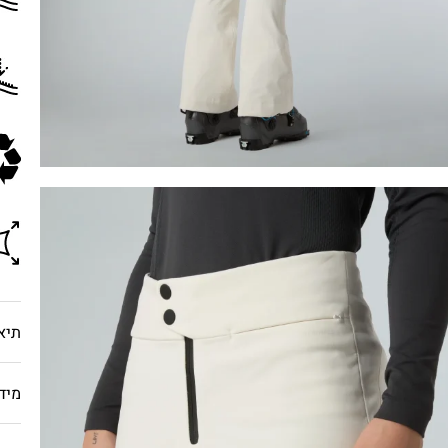
תיא
מיד