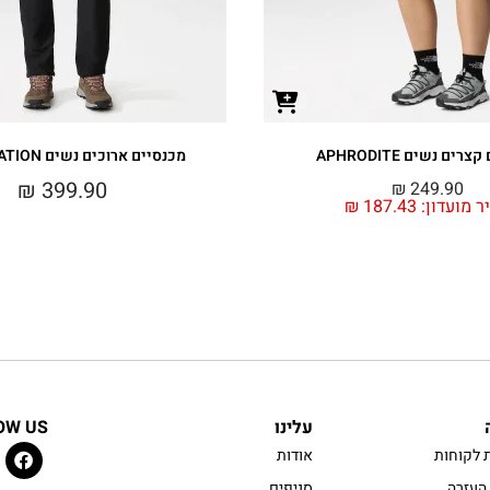
רים נשים APHRODITE
מכנסיים ארוכים נשים EXPLORATION
₪
399.90
₪
249.90
ר מועדון:
187.43
₪
עלינו
OW US
 לקוחות
אודות
העזרה
סניפים