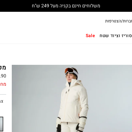
משלוחים חינם בקניה מעל 249 ש"ח
ברות/הצטרפות
וריז וציוד שטח
Sale
מכנ
.90
מחי
צב