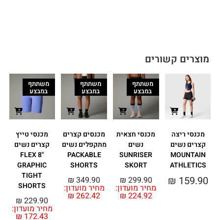
מוצרים קשורים
משתתף
משתתף
משתתף
במבצע
במבצע
במבצע
מכנסי ריצה
מכנסי חצאית
מכנסים קצרים
מכנסי טייץ
קצרים נשים
נשים
מתקפלים נשים
קצרים נשים
מ
FLEX 8"
PACKABLE
SUNRISER
MOUNTAIN
GRAPHIC
SHORTS
SKORT
ATHLETICS
0
TIGHT
₪
159.90
₪
349.90
₪
299.90
SHORTS
מחיר מועדון:
מחיר מועדון:
₪
262.42
₪
224.92
₪
229.90
מחיר מועדון:
₪
172.43