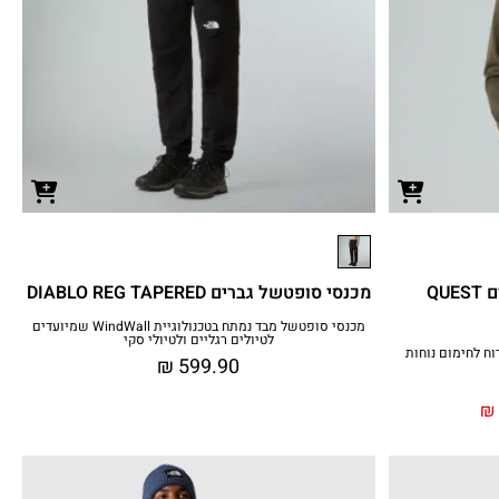
ג'קט סופטשל עם כובע גברים QUEST
מכנסי סופטשל גברים DIABLO REG TAPERED
מכנסי סופטשל מבד נמתח בטכנולוגיית WindWall שמיועדים
לטיולים רגליים ולטיולי סקי
 עם WindWall חוסם רוח לחימום נוחות
₪
599.90
₪