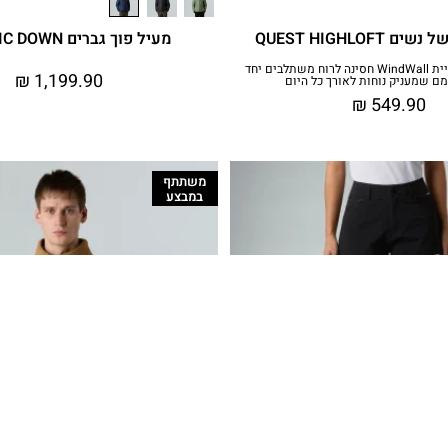
QUEST HIGHLOFT
מעיל פוך גברים CLASSIC DOWN
פליס רך וטכנולוגיית WindWall‎ חסינה לרוח משתלבים יחד
₪
1,199.90
מם שמעניק נוחות לאורך כל היום
₪
549.90
משתתף
במבצע