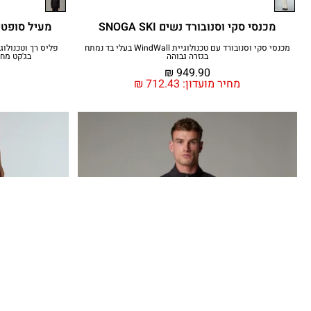
מכנסי סקי וסנובורד נשים SNOGA SKI
מעיל סופטשל נשים 
מכנסי סקי וסנובורד עם טכנולוגיית WindWall בעלי בד נמתח
בגזרה גבוהה
בג'קט מח
₪
949.90
מחיר מועדון:
712.43
₪