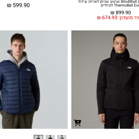
ג'קט בטכנולוגיית WindWall ועיצוב שניתן לאריזה ובידוד
₪
599.90
ThermoBall E לטיולים
₪
899.90
ר מועדון:
674.93
₪