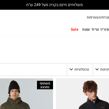
משלוחים חינם בקניה מעל 249 ש"ח
ברות/הצטרפות
וריז וציוד שטח
Sale
תרונות
טכנולוגיות
משתתף
במבצע