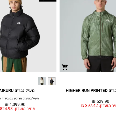
HIGHER RUN
מעיל גברים SAIKURU
מעיל בעיצוב מרובע עם בידוד ס
₪
529.90
₪
1,099.90
ר מועדון:
397.42
₪
מחיר מועדון:
824.93