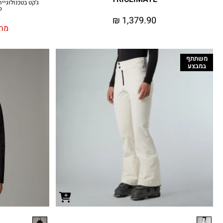
co
₪
1,379.90
מחי
משתתף
במבצע