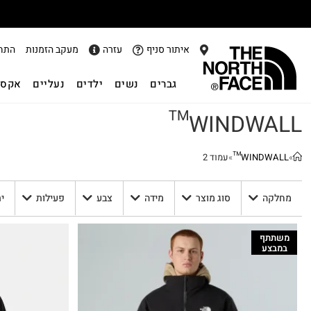
אתר
איתור סניף
עזרה
מעקב הזמנות
התח
גברים
נשים
ילדים
נעליים
אקסס
WINDWALL™
»
WINDWALL™
»
עמוד 2
מחלקה
סוג מוצר
מידה
צבע
פעילות
י
משתתף
במבצע