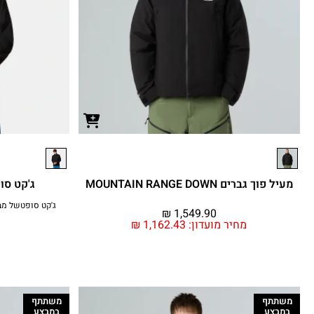
מעיל פוך גברים MOUNTAIN RANGE DOWN
ג'קט סופט
₪
1,549.90
מחיר מועדון:
1,162.43
₪
משתתף
משתתף
במבצע
במבצע