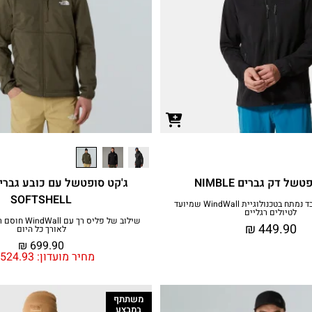
של דק גברים NIMBLE
SOFTSHELL
ג'קט סופטשל מבד נמתח בטכנולוגיית WindWall שמיועד
לטיולים רגליים
שילוב של פליס רך
₪
449.90
לאורך כל היום
₪
699.90
מחיר מועדון:
524.93
משתתף
במבצע