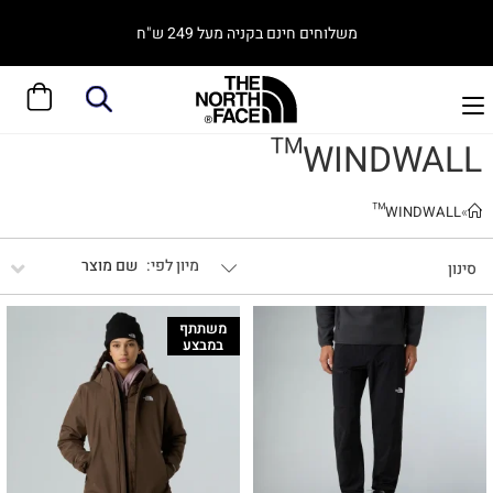
משלוחים חינם בקניה מעל 249 ש"ח
WINDWALL™
WINDWALL™
»
שם מוצר
סינון
משתתף
במבצע