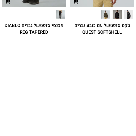
ג'קט סופטשל עם כובע גברים
מכנסי סופטשל גברים DIABLO
REG TAPERED
QUEST SOFTSHELL
שילוב של פליס רך עם WindWall חוסם
מכנסי סופטשל מבד נמתח בטכנולוגיית
רוח לחימום נוחות לאורך כל היום
WindWall שמיועדים לטיולים רגליים
ולטיולי סקי
₪
699.90
₪
599.90
מחיר מועדון:
524.93
₪
משתתף
משתתף
במבצע
במבצע