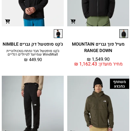
מעיל פוך גברים MOUNTAIN
ג'קט סופטשל דק גברים NIMBLE
RANGE DOWN
ג'קט סופטשל מבד נמתח בטכנולוגיית
WindWall שמיועד לטיולים רגליים
₪
1,549.90
₪
449.90
מחיר מועדון:
1,162.43
₪
משתתף
במבצע