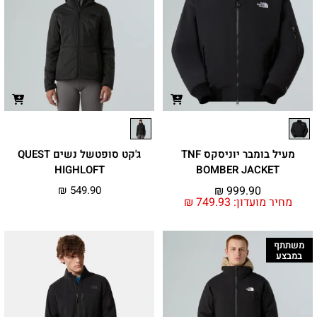
מעיל בומבר יוניסקס TNF
ג'קט סופטשל נשים QUEST
HIGHLOFT
BOMBER JACKET
₪
549.90
₪
999.90
מחיר מועדון:
749.93
₪
משתתף
במבצע