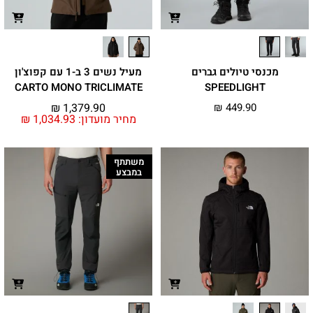
מכנסי טיולים גברים
מעיל נשים 3 ב-1 עם קפוצ'ון
CARTO MONO TRICLIMATE
SPEEDLIGHT
₪
1,379.90
₪
449.90
מחיר מועדון:
1,034.93
₪
משתתף
במבצע