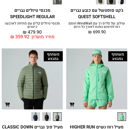
ג'קט סופטשל עם כובע גברים
מכנסי טיולים גברים
SPEEDLIGHT REGULAR
QUEST SOFTSHELL
שילוב של פליס רך עם WindWall חוסם
מכנסי טיולים קלים עם מתיחה לארבעה
רוח לחימום נוחות לאורך כל היום
כיוונים
₪
479.90
₪
699.90
מחיר מועדון:
359.92
₪
משתתף
משתתף
במבצע
במבצע
מעיל רוח נשים HIGHER RUN
מעיל פוך גברים CLASSIC DOWN