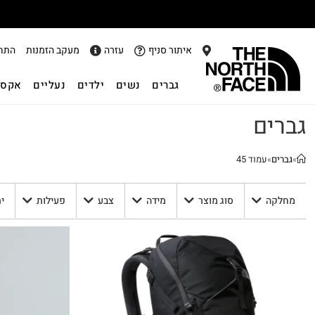
איתור סניף
עזרה
מעקב הזמנות
התח
גברים
נשים
ילדים
נעליים
אקסס
גברים
»
גברים
»
עמוד 45
מחלקה
סוג מוצר
מידה
צבע
פעילות
י