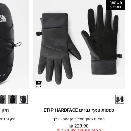
משתתף
במבצע
כפפות טאץ גברים ETIP HARDFACE
תיק גב 27.5 לי
מתאים למסך טאצ' בזמן המסע שלך
תיק גב בנפח 28 ליטר עם מערכת גב t
₪
229.90
מחיר מועדון:
172.43
₪