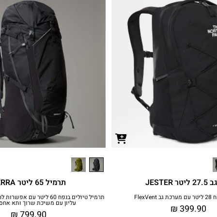
טר JESTER
תרמיל 65 ליטר TERRA
FlexVen
תרמיל טיולים בנפח 60 ליטר עם
עליון עם משיכת שרוך ותא אחסו
₪
399.90
₪
799.90