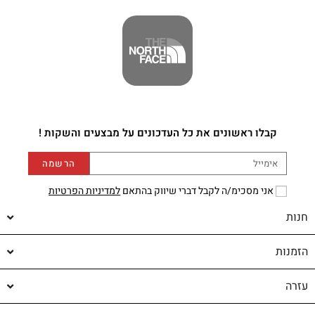
במבצע
במבצע
תיק נסיעות BASE CAMP
אוהל זוגי TRAIL LITE 2-PERSON
DUFFEL – XS
אוהל קל משקל בגודל 2.8 מ"ר לטיולים
₪
1,599.90
תיק נסיעות בנפח 31 ליטר שיכול לשמש
מחיר מועדון:
1,199.93
₪
כתיק גב וכולל רצועה שניתנת להתאמה
אישית
₪
569.90
מחיר מועדון:
427.42
₪
משתתף
במבצע