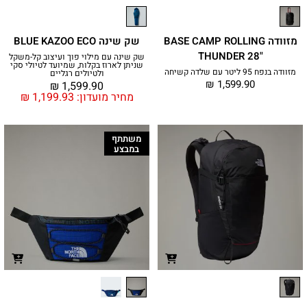
מזוודה BASE CAMP ROLLING
שק שינה BLUE KAZOO ECO
THUNDER 28"‎
שק שינה עם מילוי פוך ועיצוב קל-משקל
שניתן לארוז בקלות, שמיועד לטיולי סקי
מזוודה בנפח 95 ליטר עם שלדה קשיחה
ולטיולים רגליים
₪
1,599.90
₪
1,599.90
מחיר מועדון:
1,199.93
₪
משתתף
במבצע