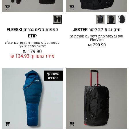
תיק גב 27.5 ליטר JESTER
כפפות פליס גברים FLEESKI
ETIP
תיק גב בנפח 27.5 ליטר עם מערכת גב
FlexVent
כפפות פליס מחומר ממוחזר עם יכולת
₪
399.90
לחיצה במסכי טאץ'
₪
179.90
מחיר מועדון:
134.93
₪
משתתף
במבצע