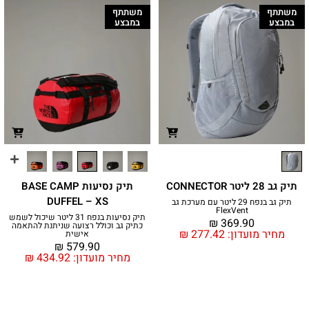
משתתף
משתתף
במבצע
במבצע
תיק גב 28 ליטר CONNECTOR
תיק נסיעות BASE CAMP
DUFFEL – XS
תיק גב בנפח 29 ליטר עם מערכת גב
FlexVent
תיק נסיעות בנפח 31 ליטר שיכול לשמש
₪
369.90
כתיק גב וכולל רצועה שניתנת להתאמה
מחיר מועדון:
277.42
₪
אישית
₪
579.90
מחיר מועדון:
434.92
₪
משתתף
משתתף