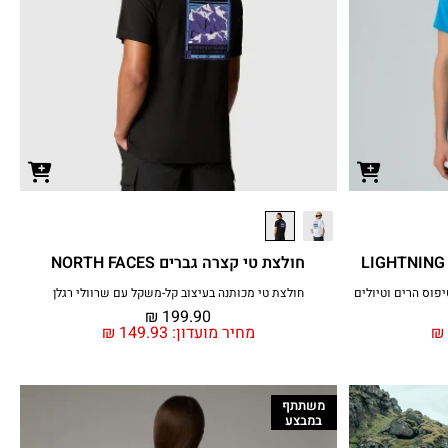
חולצת טי קצרה גברים NORTH FACES
חולצת טי מכותנה בעיצוב קל-משקל עם שרוולי רגלן
₪
199.90
₪
מחיר מועדון:
149.93
₪
משתתף
במבצע