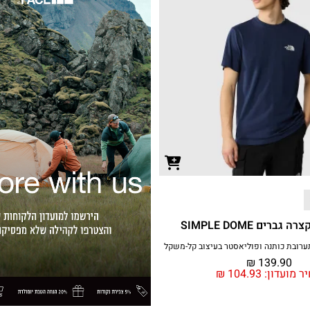
ברים SIMPLE DOME
ערובת כותנה ופוליאסטר בעיצוב קל-משקל
₪
139.90
ר מועדון:
104.93
₪