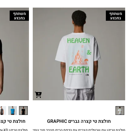
משתתף
משתתף
במבצע
במבצע
חולצת טי קצרה גברים GRAPHIC
חולצת טי קצרה גברים E
חולצת טריקו עם שרוולים קצרים עם הדפס הרים מצויר חצי גומי
חולצת טריקו FlashDry-XD™ עם מתיחה לטיפוס הרים וטיולים