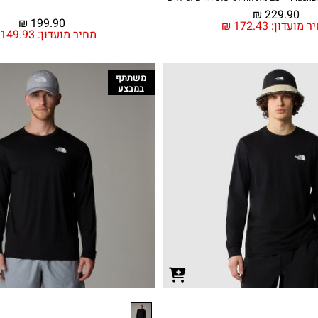
₪
229.90
₪
199.90
ר מועדון:
172.43
₪
מחיר מועדון:
149.93
משתתף
במבצע