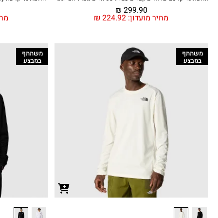
₪
299.90
מחיר מועדון:
224.92
₪
מחי
משתתף
משתתף
במבצע
במבצע