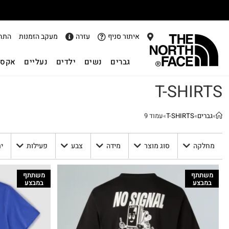
איתור סניף
עזרה
מעקב הזמנות
התח
גברים
נשים
ילדים
נעליים
אקסס
T-SHIRTS
»
גברים
»
T-SHIRTS
»
עמוד 9
מחלקה
סוג מוצר
מידה
צבע
פעילות
י
משתתף
משתתף
במבצע
במבצע