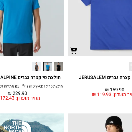
ה גברים JERUSALEM
חולצת טי קצרה גברים LIGHTNING ALPINE
חולצת טריקו FlashDry-XD™ עם מתיחה לטיפוס הרים וטיולים
₪
159.90
₪
229.90
ר מועדון:
119.93
₪
מחיר מועדון:
172.43