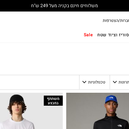
משלוחים חינם בקניה מעל 249 ש"ח
ברות/הצטרפות
וריז וציוד שטח
Sale
תרונות
טכנולוגיות
משתתף
במבצע