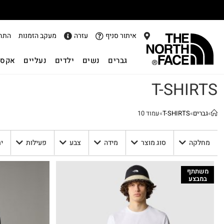
אתר
איתור סניף
עזרה
מעקב הזמנות
התח
גברים
נשים
ילדים
נעליים
אקסס
T-SHIRTS
»
גברים
»
T-SHIRTS
»
עמוד 10
מחלקה
סוג מוצר
מידה
צבע
פעילות
י
משתתף
במבצע