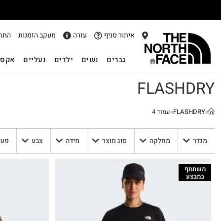
איתור סניף
עזרה
מעקב הזמנות
התח
גברים
נשים
ילדים
נעליים
אקסס
FLASHDRY
»
FLASHDRY
»
עמוד 4
מגדר
מחלקה
סוג מוצר
מידה
צבע
פעי
משתתף
במבצע