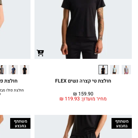
חולצת טי קצרה נשים FLEX
חולצת פולו
₪
159.90
ש
מחיר מועדון:
119.93
₪
משתתף
משתתף
במבצע
במבצע