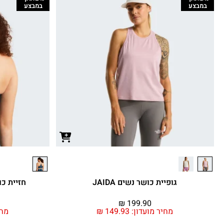
במבצע
במבצע
גופיית כושר נשים JAIDA
חזיית כושר נש
₪
199.90
מחיר מועדון:
149.93
₪
מחי