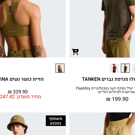
 מנדפת גברים TANKEN
חזיית כושר נשים REFINA
חולצת פולו מבד יעיל ומנדף זיעה בטכנולוגיית FlashDry
₪
329.90
מיועדת לטיולים רגליים
מחיר מועדון:
247.42
₪
199.90
משתתף
במבצע