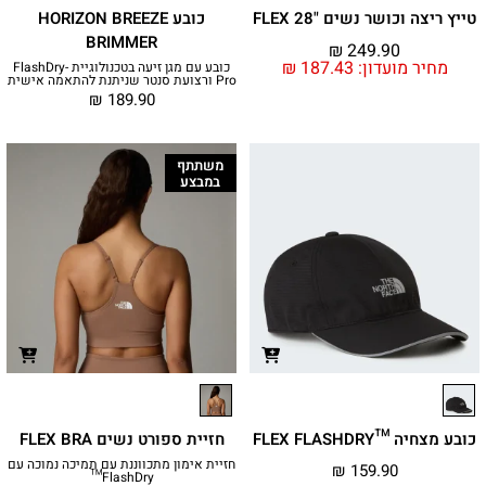
טייץ ריצה וכושר נשים "FLEX 28
כובע HORIZON BREEZE
BRIMMER
₪
249.90
מחיר מועדון:
187.43
₪
כובע עם מגן זיעה בטכנולוגיית FlashDry-
Pro ורצועת סנטר שניתנת להתאמה אישית
₪
189.90
משתתף
במבצע
כובע מצחיה ™FLEX FLASHDRY
חזיית ספורט נשים FLEX BRA
חזיית אימון מתכווננת עם תמיכה נמוכה עם
₪
159.90
FlashDry™