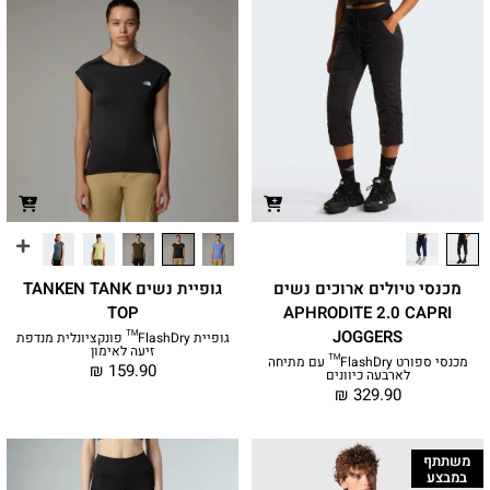
מכנסי טיולים ארוכים נשים
גופיית נשים TANKEN TANK
TOP
APHRODITE 2.0 CAPRI
JOGGERS
גופיית FlashDry™ פונקציונלית מנדפת
זיעה לאימון
מכנסי ספורט FlashDry™ עם מתיחה
₪
159.90
לארבעה כיוונים
₪
329.90
משתתף
במבצע