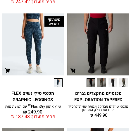
מחיר מועדון:
247.42
₪
משתתף
במבצע
מכנסיים מתקצרים גברים
מכנסי טייץ נשים FLEX
GRAPHIC LEGGINGS
EXPLORATION TAPERED
מכנסי טיולים מבד קל ונמתח שניתן להסיר
טייץ אימון FlashDry™ עם רצועת מותן
בהם את החלק התחתון
₪
249.90
₪
449.90
מחיר מועדון:
187.43
₪