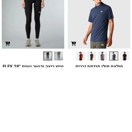
חולצת פולו מנדפת גברים
טייץ ריצה וכושר נשים "FLEX 28
TANKEN
₪
249.90
חולצת פולו מבד יעיל ומנדף זיעה
בטכנולוגיית FlashDry שמיועדת לטיולים
רגליים
₪
199.90
מחיר מועדון:
149.93
₪
משתתף
משתתף
במבצע
במבצע