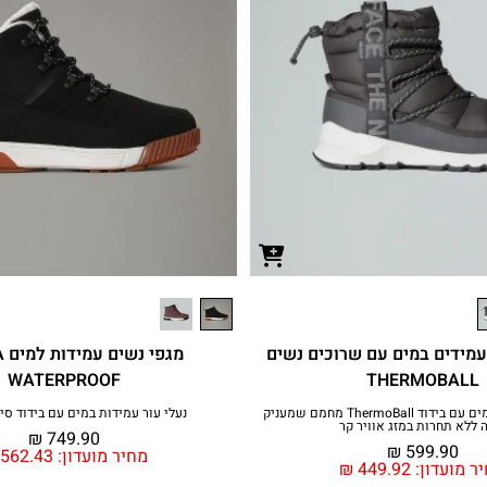
עמידים במים עם שרוכים נשים
מגפ
WATERPROOF
THERMOBALL
עיצוב עמיד בפני מים עם בידוד ThermoBall‎ מחמם שמעניק
נעלי עור עמידות במים עם בידוד סינ
 ללא תחרות במזג אוויר קר
₪
749.90
₪
599.90
מחיר מועדון:
562.43
ר מועדון:
449.92
₪