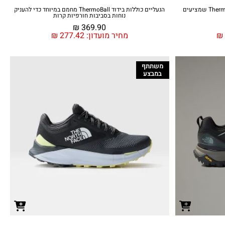
נעלי בית מבודדים בטכנולוגיית ThermoBall Eco שמציעים
הנעליים כוללות בידוד ThermoBall‎ מחמם במיוחד כדי להעניק
נוחות בסביבות חורפיות קרות
₪
369.90
₪
מחיר מועדון:
277.42
₪
משתתף
במבצע