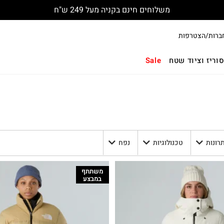
משלוחים חינם בקניה מעל 249 ש"ח
ברות/הצטרפות
וריז וציוד שטח
Sale
תרונות
טכנולוגיות
נפח
משתתף
במבצע