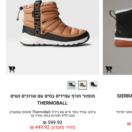
י נשים עמידות למים SIERRA
מגפוני חורף עמידים במים עם שרוכים נשים
THERMOBALL
תטי פנימי
עיצוב עמיד בפני מים עם בידוד ThermoBall‎ מחמם שמעניק
הגנה ללא תחרות במזג אוויר קר
₪
599.90
₪
מחיר מועדון:
449.92
₪