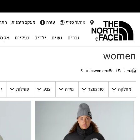
אתר
איתור סניף
עזרה
מעקב הזמנות
התח
גברים
נשים
ילדים
נעליים
אקסס
women
»
Best Sellers
»
women
»
עמוד 5
מחלקה
סוג מוצר
מידה
צבע
פעילות
י