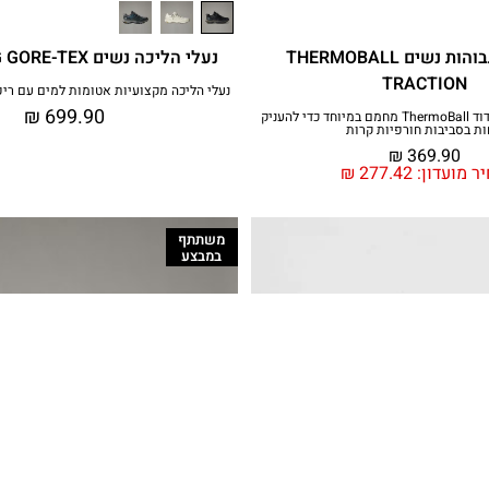
נעלי בית גבוהות נשים THERMOBALL
נעלי הליכה נשים HEDGEHOG GORE-TEX
TRACTION
נעלי הליכה מקצועיות אטומות למים עם רי
₪
699.90
הנעליים כוללות בידוד ThermoBall‎ מחמם במיוחד כדי להעניק
ות בסביבות חורפיות קרות
₪
369.90
ר מועדון:
277.42
₪
משתתף
במבצע