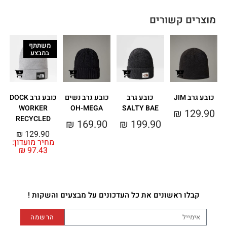
מוצרים קשורים
משתתף
במבצע
כובע גרב JIM
כובע גרב
כובע גרב נשים
כובע גרב DOCK
WORKER
OH-MEGA
SALTY BAE
₪
129.90
RECYCLED
מ
₪
169.90
₪
199.90
₪
129.90
מחיר מועדון:
₪
97.43
קבלו ראשונים את כל העדכונים על מבצעים והשקות !
הרשמה