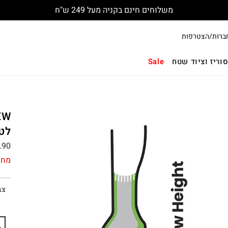
משלוחים חינם בקניה מעל 249 ש"ח
ברות/הצטרפות
וריז וציוד שטח
Sale
לט
.90
מחי
צב