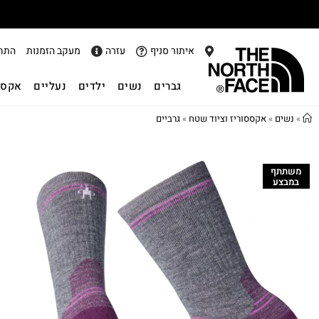
איתור סניף
עזרה
מעקב הזמנות
התח
גברים
נשים
ילדים
נעליים
אקסס
»
נשים
»
אקססוריז וציוד שטח
»
גרביים
משתתף
במבצע