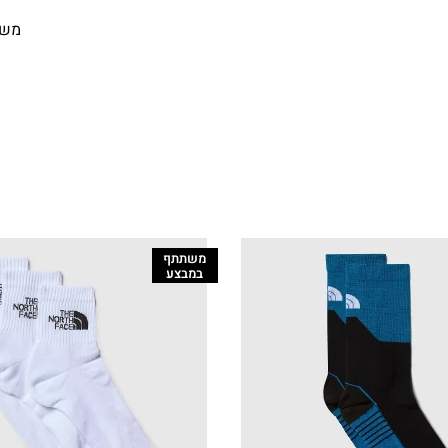
משל
משתתף
במבצע