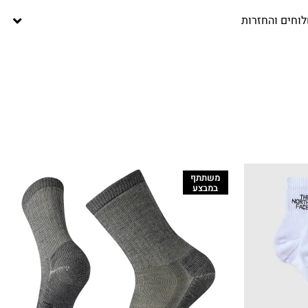
וחים והחזרות
משתתף
במבצע