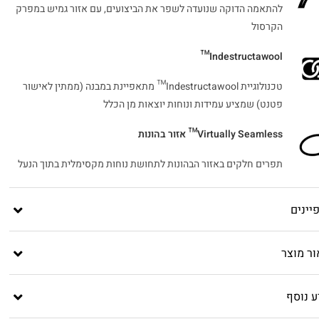
להתאמה הדוקה שנועדה לשפר את הביצועים, עם אזור גמיש במפרק
הקרסול
Indestructawool™
טכנולוגיית Indestructawool™ מתאפיינת במבנה (ממתין לאישור
פטנט) שמציע עמידות ונוחות יוצאות מן הכלל
Virtually Seamless™ אזור בהונות
תפרים חלקים באזור הבהונות לתחושת נוחות מקסימלית בתוך הנעל
יינים
ור מוצר
ע נוסף