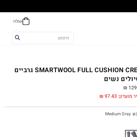
הח
SMARTWOOL FULL CUSHION CREW גרביים
יולים נשים
₪
129
ר מועדון:
97.43
₪
ע
:
Medium Gray