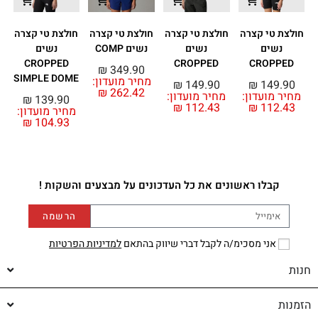
חולצת טי קצרה
חולצת טי קצרה
חולצת טי קצרה
חולצת טי קצרה
נשים
נשים
נשים COMP
נשים
CROPPED
CROPPED
CROPPED
₪
349.90
SIMPLE DOME
מחיר מועדון:
מ
₪
149.90
₪
149.90
₪
262.42
מחיר מועדון:
מחיר מועדון:
₪
139.90
₪
112.43
₪
112.43
מחיר מועדון:
₪
104.93
קבלו ראשונים את כל העדכונים על מבצעים והשקות !
הרשמה
אני מסכימ/ה לקבל דברי שיווק בהתאם
למדיניות הפרטיות
חנות
הזמנות