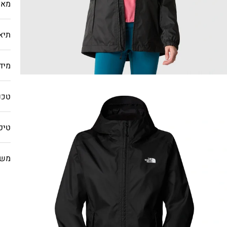
מאפ
תיא
מיד
טכנו
טיפ
משל