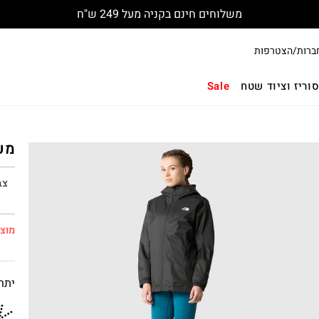
משלוחים חינם בקניה מעל 249 ש"ח
ברות/הצטרפות
וריז וציוד שטח
Sale
מעיל גשם 
צב
מוצר
יתרו