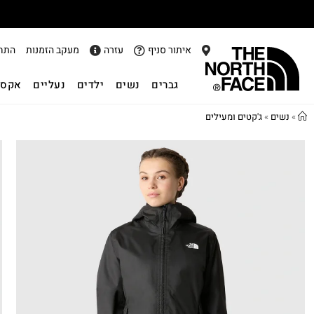
איתור סניף
עזרה
מעקב הזמנות
התח
גברים
נשים
ילדים
נעליים
אקסס
»
נשים
»
ג'קטים ומעילים