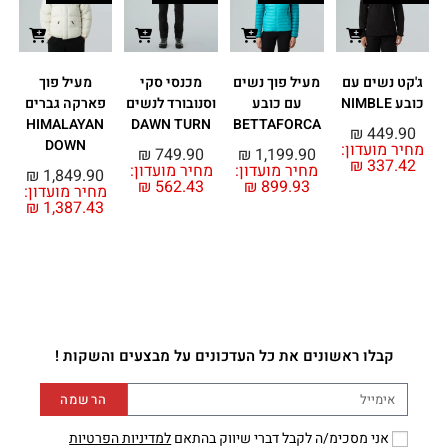
ג'קט נשים עם
מעיל פוך נשים
מכנסי סקי
מעיל פוך
פ
כובע NIMBLE
עם כובע
וסנובורד לנשים
פארקה גברים
HIMALAYAN
DAWN TURN
BETTAFORCA
₪
449.90
DOWN
מחיר מועדון:
₪
749.90
₪
1,199.90
₪
337.42
מחיר מועדון:
מחיר מועדון:
מ
₪
1,849.90
₪
562.43
₪
899.93
מחיר מועדון:
₪
1,387.43
קבלו ראשונים את כל העדכונים על מבצעים והשקות !
הרשמה
אני מסכימ/ה לקבל דברי שיווק בהתאם
למדיניות הפרטיות