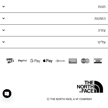
חנות
הזמנות
עזרה
עלינו
Ⓒ THE NORTH FACE, A VF COMPANY
haty
shop-shop
©️ powered by