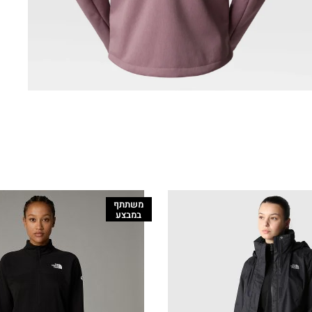
משתתף
במבצע