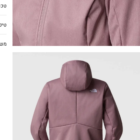
טכנו
טיפ
משל