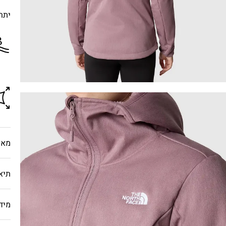
יתרו
מאפ
תיא
מיד