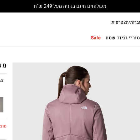
משלוחים חינם בקניה מעל 249 ש"ח
ברות/הצטרפות
וריז וציוד שטח
Sale
מעיל
צב
מוצר