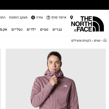
איתור סניף
עזרה
מעקב הזמנות
התח
גברים
נשים
ילדים
נעליים
אקסס
»
נשים
»
ג'קטים ומעילים