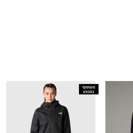
משתתף
במבצע