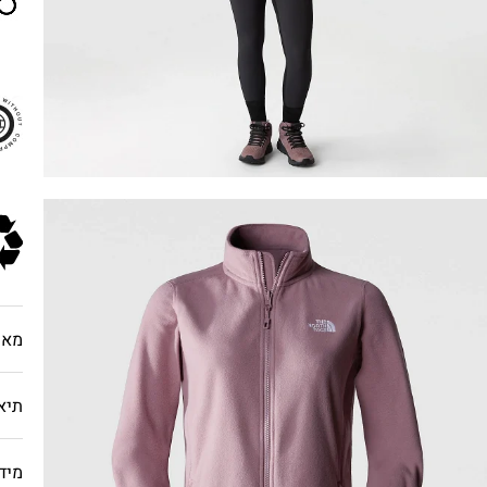
מאפ
תיא
מיד