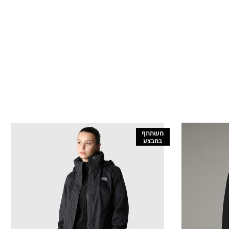
משתתף
במבצע