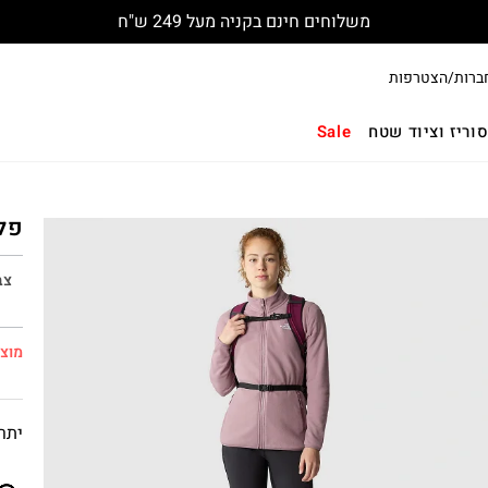
משלוחים חינם בקניה מעל 249 ש"ח
ברות/הצטרפות
וריז וציוד שטח
Sale
פליס
צב
מוצר
יתרו