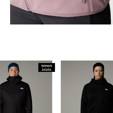
משתתף
במבצע