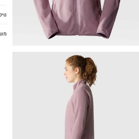
טיפ
משל