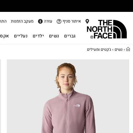
איתור סניף
עזרה
מעקב הזמנות
התח
גברים
נשים
ילדים
נעליים
אקסס
»
נשים
»
ג'קטים ומעילים