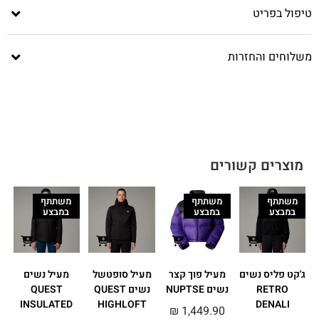
טיפול בפריט
משלוחים והחזרות
מוצרים קשורים
משתתף
משתתף
משתתף
במבצע
במבצע
במבצע
ג'קט פליס נשים
מעיל פוך קצר
מעיל סופטשל
מעיל נשים
RETRO
נשים NUPTSE
נשים QUEST
QUEST
R
INSULATED
HIGHLOFT
DENALI
₪
1,449.90