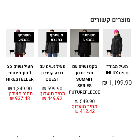
מוצרים קשורים
משתתף
משתתף
משתתף
במבצע
במבצע
במבצע
מעיל מבודד
ג'קט נשים עם
מעיל נשים עם
מעיל נשים 3 ב
נשים INLUX
חצי רוכסן
כובע קפוצ'ון
1 פוך סינטטי
נש
HIKESTELLER
QUEST
SUMMIT
₪
1,199.90
SERIES
מ
₪
1,249.90
₪
599.90
FUTUREFLEECE
מחיר מועדון:
מחיר מועדון:
₪
937.43
₪
449.92
₪
549.90
מחיר מועדון:
₪
412.42