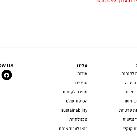
ר מועדון:
524.93
₪
עלינו
OW US
 לקוחות
אודות
העזרה
סניפים
 מידות
מועדון לקוחות
שימוש
הסיפור שלנו
ות פרטיות
sustainability
 נגישות
טכנולוגיות
ת קוקיז
בואו לעבוד איתנו