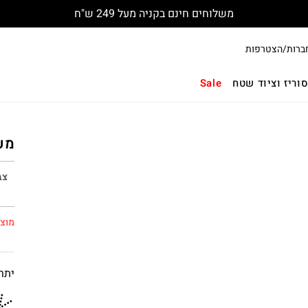
משלוחים חינם בקניה מעל 249 ש"ח
ברות/הצטרפות
וריז וציוד שטח
Sale
מעיל גשם 
צב
מוצר
יתרו