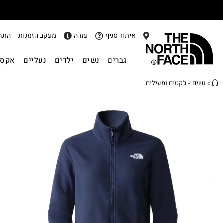
איתור סניף
עזרה
מעקב הזמנות
התח
גברים
נשים
ילדים
נעליים
אקסס
»
נשים
»
ג'קטים ומעילים