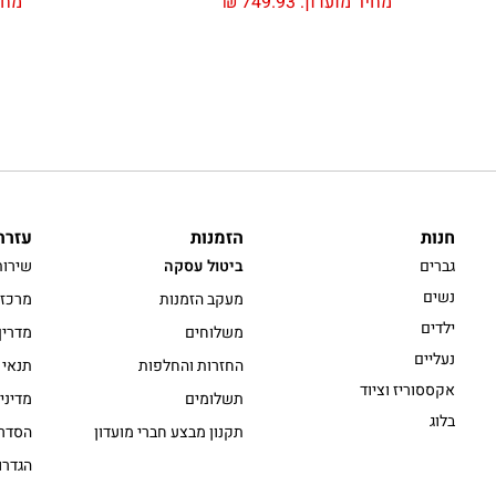
מחיר מועדון:
749.93
₪
מחי
חנות
הזמנות
עזרה
גברים
ביטול עסקה
שירות
נשים
מעקב הזמנות
מרכז 
ילדים
משלוחים
מדריך
נעליים
החזרות והחלפות
תנאי 
אקססוריז וציוד
תשלומים
מדיני
בלוג
תקנון מבצע חברי מועדון
הסדרי
הגדרו