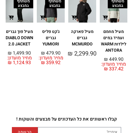
משתתף
משתתף
משתתף
במבצע
במבצע
במבצע
מעיל מחמם
מעיל פארקה
ג'קט פליס
מעיל פוך גברים
ועמיד במים
גברים
גברים
DIABLO DOWN
לילדות WARM
MCMURDO
YUMIORI
2.0 JACKET
ANTORA
₪
2,299.90
₪
1,499.90
₪
479.90
מחיר מועדון:
מחיר מועדון:
מ
₪
449.90
₪
1,124.93
₪
359.92
מחיר מועדון:
₪
337.42
קבלו ראשונים את כל העדכונים על מבצעים והשקות !
הרשמה