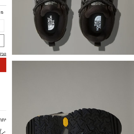
מי
7
1
טבלת
יתרו