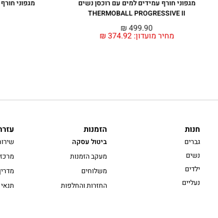
מגפוני חורף עמידים למים עם רוכסן נשים
מגפוני חורף
THERMOBALL PROGRESSIVE II
₪
499.90
מחיר מועדון:
374.92
₪
חנות
הזמנות
עזרה
גברים
ביטול עסקה
שירות
נשים
מעקב הזמנות
מרכז 
ילדים
משלוחים
מדריך
נעליים
החזרות והחלפות
תנאי 
אקססוריז וציוד
תשלומים
מדיני
בלוג
תקנון מבצע חברי מועדון
הסדרי