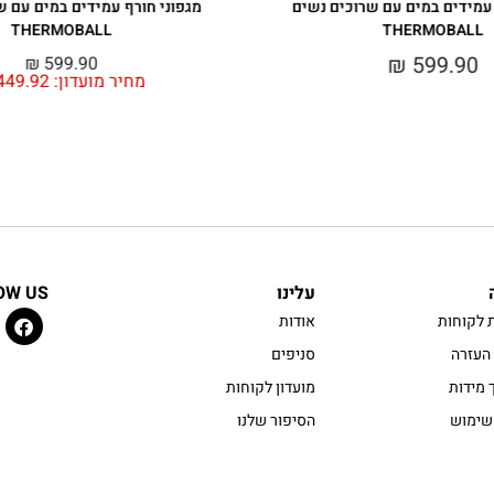
 עמידים במים עם שרוכים נשים
מגפוני חורף עמידים במים עם ש
THERMOBALL
THERMOBALL
₪
599.90
₪
599.90
מחיר מועדון:
449.92
עלינו
OW US
 לקוחות
אודות
העזרה
סניפים
 מידות
מועדון לקוחות
שימוש
הסיפור שלנו
ות פרטיות
sustainability
 נגישות
טכנולוגיות