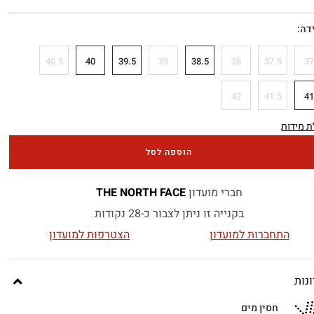
דה
40.5
40
39.5
39
38.5
38
37.5
3
42
41.5
4
 מידות
הוספה לסל
חברי מועדון
THE NORTH FACE
בקנייה זו ניתן לצבור כ-28 נקודות
התחברות למועדון
הצטרפות למועדון
נות
חסין מים