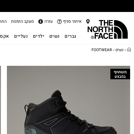
איתור סניף
עזרה
מעקב הזמנות
התח
גברים
נשים
ילדים
נעליים
אקסס
»
נשים
»
FOOTWEAR
משתתף
במבצע