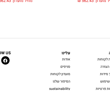
ר מועדון:
562.43
₪
מחיר מועדון:
562.43
עלינו
OW US
 לקוחות
אודות
העזרה
סניפים
 מידות
מועדון לקוחות
שימוש
הסיפור שלנו
ות פרטיות
sustainability
 נגישות
טכנולוגיות
ת קוקיז
בואו לעבוד איתנו