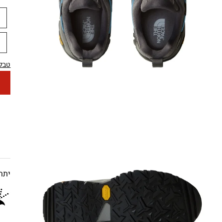
6
0
טבלת
יתרו