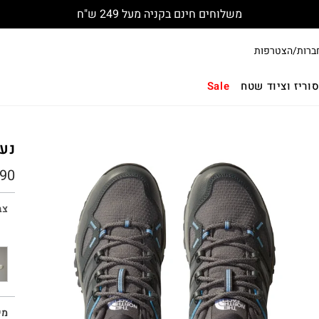
משלוחים חינם בקניה מעל 249 ש"ח
ברות/הצטרפות
וריז וציוד שטח
Sale
נעלי 
90
צב
מי