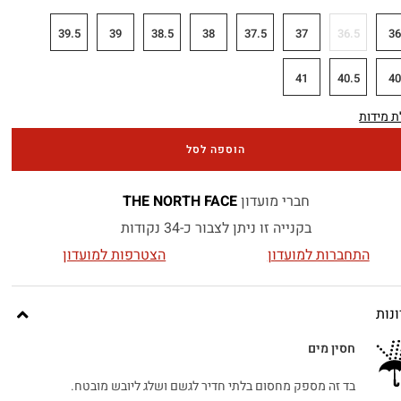
39.5
39
38.5
38
37.5
37
36.5
3
41
40.5
4
 מידות
הוספה לסל
חברי מועדון
THE NORTH FACE
בקנייה זו ניתן לצבור כ-34 נקודות
התחברות למועדון
הצטרפות למועדון
נות
חסין מים
בד זה מספק מחסום בלתי חדיר לגשם ושלג ליובש מובטח.