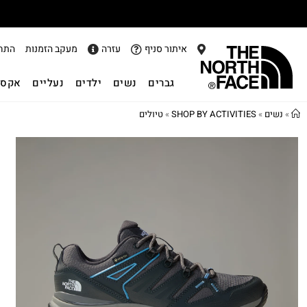
אתר
איתור סניף
עזרה
מעקב הזמנות
התח
גברים
נשים
ילדים
נעליים
אקסס
»
נשים
»
SHOP BY ACTIVITIES
»
טיולים