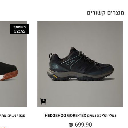
מוצרים קשורים
משתתף
במבצע
נעלי הליכה נשים HEDGEHOG GORE-TEX
מגפי נשים עמידות למים OF
₪
699.90