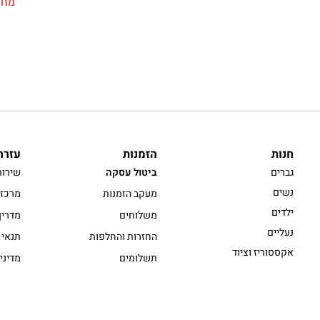
מחי
חנות
הזמנות
עזרה
גברים
ביטול עסקה
שירות
נשים
מעקב הזמנות
מרכז 
ילדים
משלוחים
מדריך
נעליים
החזרות והחלפות
תנאי 
אקססוריז וציוד
תשלומים
מדיני
בלוג
תקנון מבצע חברי מועדון
הסדרי
הגדרו