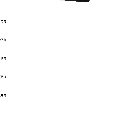
מאפ
תיא
מיד
טיפ
משל