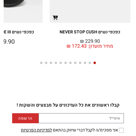
כפכפי נשים NEVER STOP CUSH
כפכפי נשים BASE CAMP SLIDE III
99.90
₪
229.90
מחיר מועדון:
172.43
₪
קבלו ראשונים את כל העדכונים על מבצעים והשקות !
הרשמה
אני מסכימ/ה לקבל דברי שיווק בהתאם
למדיניות הפרטיות