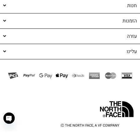
חנות
הזמנות
עזרה
עלינו
Ⓒ THE NORTH FACE, A VF COMPANY
haty
shop-shop
©️ powered by