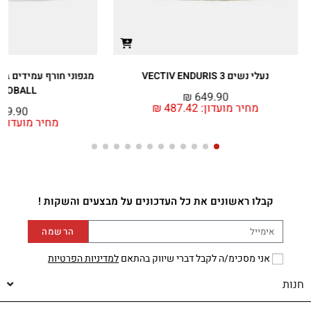
נעלי נשים VECTIV ENDURIS 3
מגפוני חורף עמידים במ
MOBALL
₪
649.90
מחיר מועדון:
487.42
₪
99.90
מחיר מועדון:
קבלו ראשונים את כל העדכונים על מבצעים והשקות !
הרשמה
אני מסכימ/ה לקבל דברי שיווק בהתאם
למדיניות הפרטיות
חנות