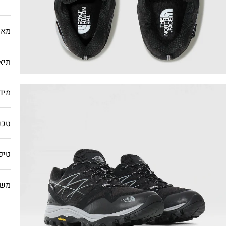
מאפ
תיא
מיד
טכנו
טיפ
משל