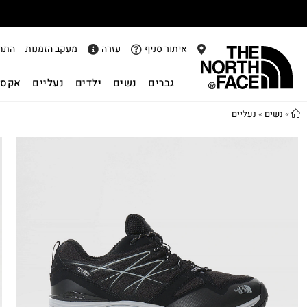
איתור סניף
עזרה
מעקב הזמנות
התח
גברים
נשים
ילדים
נעליים
אקסס
»
נשים
»
נעליים