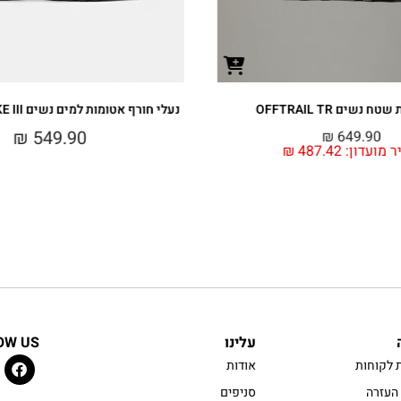
 נשים OFFTRAIL TR
נעלי חורף אטומות למים נשים STORM STRIKE III
₪
549.90
₪
649.90
ר מועדון:
487.42
₪
עלינו
OW US
 לקוחות
אודות
העזרה
סניפים