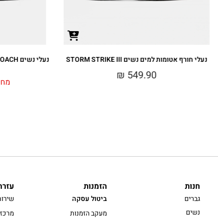
ים STORM STRIKE III
נעלי נשים SUMMIT CRAGSTONE PRO APPROACH
₪
549.90
₪
779.90
מחיר מועדון:
584.93
חנות
הזמנות
עזרה
גברים
ביטול עסקה
שירות
נשים
מעקב הזמנות
מרכז 