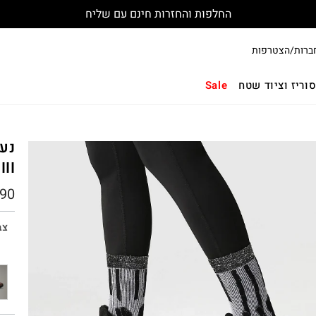
החלפות והחזרות חינם עם שליח
ברות/הצטרפות
וריז וציוד שטח
Sale
III
90
צב