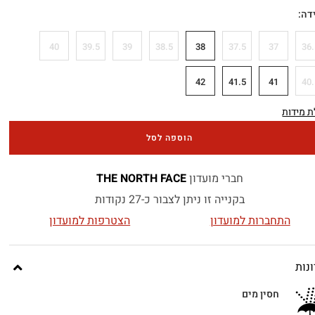
דה
40
39.5
39
38.5
38
37.5
37
36.
42
41.5
41
40.
 מידות
הוספה לסל
חברי מועדון
THE NORTH FACE
בקנייה זו ניתן לצבור כ-27 נקודות
התחברות למועדון
הצטרפות למועדון
נות
חסין מים