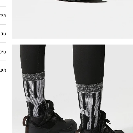
מיד
טכנו
טיפ
משל