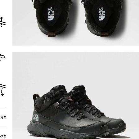
מאפ
תיא