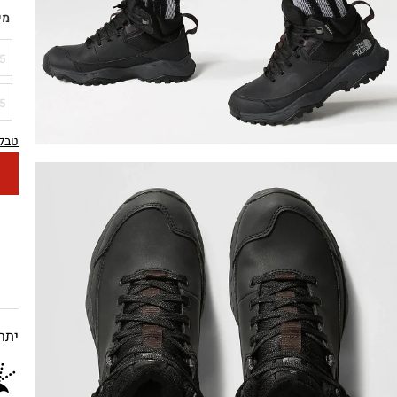
מי
5
5
טבלת
יתרו