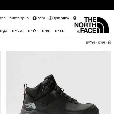
איתור סניף
עזרה
מעקב הזמנות
התח
גברים
נשים
ילדים
נעליים
אקסס
»
נשים
»
נעליים