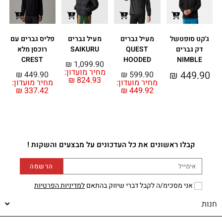
ג'קט סופטשל
מעיל גברים
מעיל גברים
פליס גברים עם
דק גברים
QUEST
SAIKURU
רוכסן מלא
CREST
HOODED
NIMBLE
₪
1,099.90
מחיר מועדון:
0
₪
449.90
₪
449.90
₪
599.90
₪
824.93
מחיר מועדון:
מחיר מועדון:
₪
337.42
₪
449.92
קבלו ראשונים את כל העדכונים על מבצעים והשקות !
הרשמה
אני מסכימ/ה לקבל דברי שיווק בהתאם
למדיניות הפרטיות
חנות