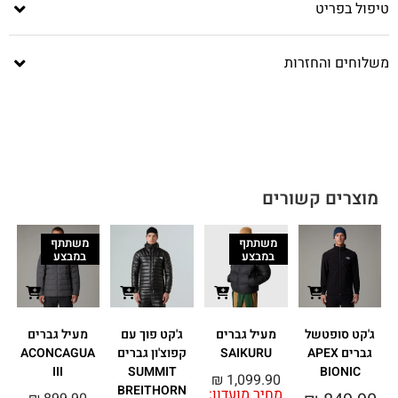
טיפול בפריט
משלוחים והחזרות
מוצרים קשורים
משתתף
משתתף
במבצע
במבצע
ג'קט סופטשל
מעיל גברים
ג'קט פוך עם
מעיל גברים
גברים APEX
SAIKURU
קפוצ'ון גברים
ACONCAGUA
III
SUMMIT
BIONIC
₪
1,099.90
BREITHORN
מחיר מועדון: