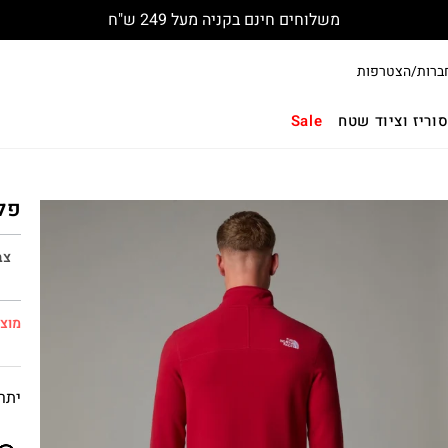
משלוחים חינם בקניה מעל 249 ש"ח
ברות/הצטרפות
וריז וציוד שטח
Sale
פליס
צב
מוצר
יתרו