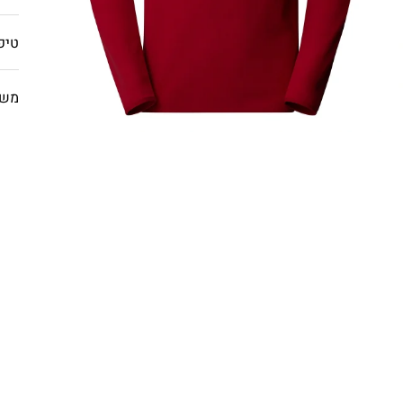
טיפ
משל