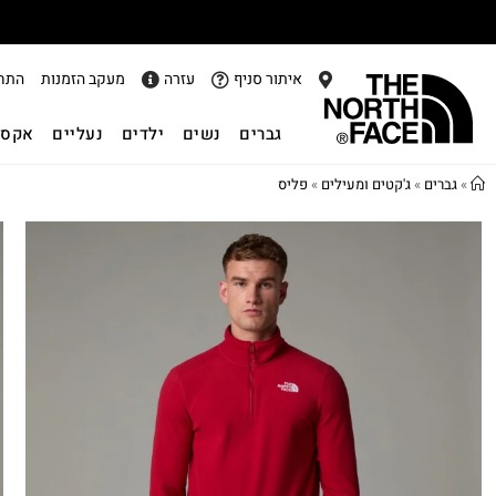
איתור סניף
עזרה
מעקב הזמנות
התח
גברים
נשים
ילדים
נעליים
אקסס
»
גברים
»
ג'קטים ומעילים
»
פליס