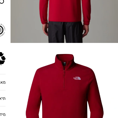
מאפ
תיא
מיד