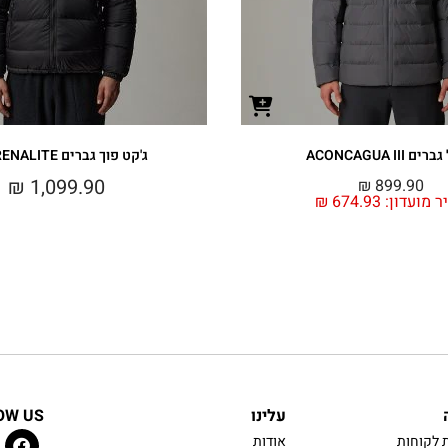
 ACONCAGUA III
ג'קט פוך גברים HYDRENALITE
₪
1,099.90
₪
899.90
ר מועדון:
674.93
₪
עלינו
OW US
 לקוחות
אודות