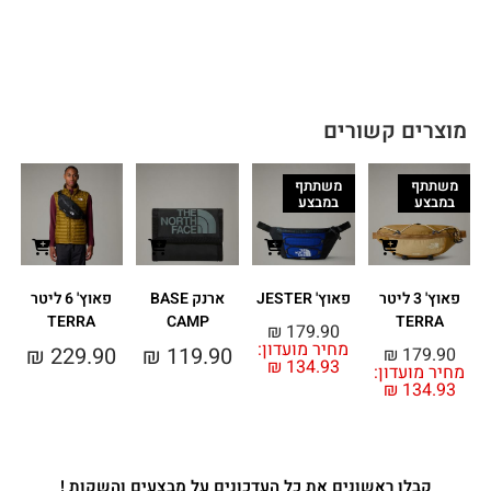
מוצרים קשורים
משתתף
משתתף
במבצע
במבצע
פאוץ' 3 ליטר
פאוץ' JESTER
ארנק BASE
פאוץ' 6 ליטר
פ
TERRA
CAMP
TERRA
0
₪
179.90
מחיר מועדון:
₪
229.90
₪
119.90
₪
179.90
₪
134.93
מחיר מועדון:
₪
134.93
קבלו ראשונים את כל העדכונים על מבצעים והשקות !