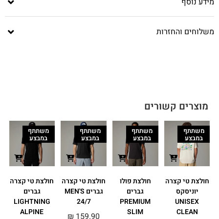
מידע נוסף
משלוחים והחזרות
מוצרים קשורים
משתתף
משתתף
משתתף
משתתף
במבצע
במבצע
במבצע
במבצע
חולצת טי קצרה
חולצת פולו
חולצת טי קצרה
חולצת טי קצרה
ח
יוניסקס
גברים
גברים MEN'S
גברים
LIGHTNING
24/7
PREMIUM
UNISEX
ALPINE
SLIM
CLEAN
₪
159.90