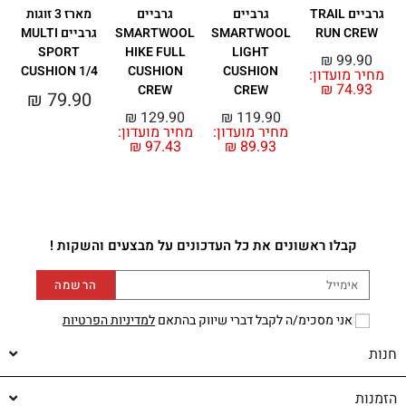
גרביים TRAIL
גרביים
גרביים
מארז 3 זוגות
RUN CREW
SMARTWOOL
SMARTWOOL
גרביים MULTI
SPORT
HIKE FULL
LIGHT
₪
99.90
CUSHION 1/4
CUSHION
CUSHION
מחיר מועדון:
מ
₪
74.93
CREW
CREW
₪
79.90
₪
129.90
₪
119.90
מחיר מועדון:
מחיר מועדון:
₪
97.43
₪
89.93
קבלו ראשונים את כל העדכונים על מבצעים והשקות !
הרשמה
אני מסכימ/ה לקבל דברי שיווק בהתאם
למדיניות הפרטיות
חנות
הזמנות